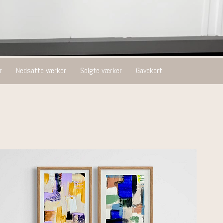
r
Nedsatte værker
Solgte værker
Gavekort