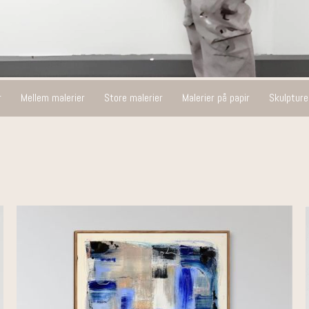
r
Mellem malerier
Store malerier
Malerier på papir
Skulpture