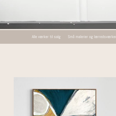
Alle værker til salg
Små malerier og lærredsværke