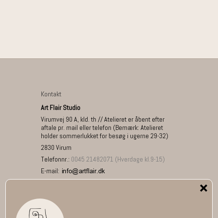
Kontakt
Art Flair Studio
Virumvej 90 A, kld. th // Atelieret er åbent efter
aftale pr. mail eller telefon (Bemærk: Atelieret
holder sommerlukket for besøg i ugerne 29-32)
2830 Virum
Telefonnr.
:
0045 21482071 (Hverdage kl.9-15)
E-mail
:
ART FLAIR på Pinterest