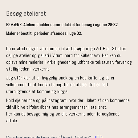
Besøg atelieret
BEMÆRK: Atelieret holder sommerlukket for besøg i ugerne 29-32
Malerier bestilt i perioden afsendes i uge 32.
Du er altid meget velkommen til at besøge mig i Art Flair Studios
dejlige atelier og galleri i Virum, nord for København.
Her kan du
opleve mine malerier i virkeligheden og udforske teksturer, farver og
stofligheden i værkerne.
Jeg står klar til en hyggelig snak og en kop kaffe, og du er
velkommen til at kontakte mig for en aftale. Det er helt
uforpligtende at komme og kigge.
Hold øje herinde og på Instagram, hvor der i løbet af den kommende
tid vil blive tilføjet åbent hus arrangementer i atelieret.
Her kan du besøge mig og se alle værkerne uden forudgående
aftale.
Se planlagte datoer for "Åbent Atelier"
HER