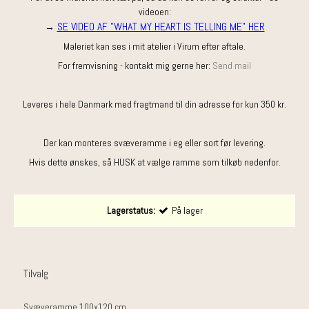
videoen:
SE VIDEO AF "WHAT MY HEART IS TELLING ME" HER
→
Maleriet kan ses i mit atelier i Virum efter aftale.
For fremvisning - kontakt mig gerne her:
Send mail
Leveres i hele Danmark med fragtmand til din adresse for kun 350 kr.
Der kan monteres svæveramme i eg eller sort før levering.
Hvis dette ønskes, så HUSK at vælge ramme som tilkøb nedenfor.
Lagerstatus:
På lager
Tilvalg
Svæveramme 100x120 cm