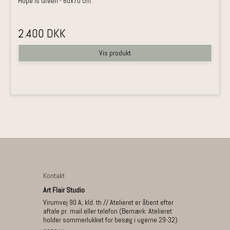
Hope is Green - 60x70 cm.
2.400 DKK
Vis produkt
Kontakt
Art Flair Studio
Virumvej 90 A, kld. th // Atelieret er åbent efter
aftale pr. mail eller telefon (Bemærk: Atelieret
holder sommerlukket for besøg i ugerne 29-32)