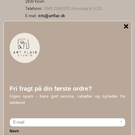
2830 Virum
Telefonnr.
:
0045 21482071 (Hverdage kl.9-15)
E-mail
:
ART FLAIR på Pinterest
Social media
Facebook
Youtube
Instagram