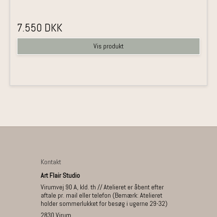
7.550 DKK
Vis produkt
Kontakt
Art Flair Studio
Virumvej 90 A, kld. th // Atelieret er åbent efter
aftale pr. mail eller telefon (Bemærk: Atelieret
holder sommerlukket for besøg i ugerne 29-32)
2830 Virum