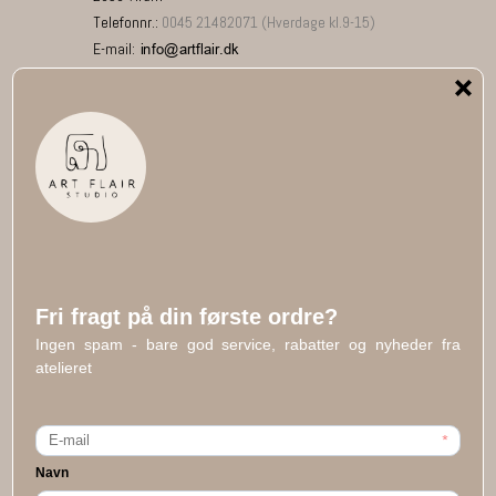
Telefonnr.
:
0045 21482071 (Hverdage kl.9-15)
E-mail
:
ART FLAIR på Pinterest
Social media
Facebook
Youtube
Instagram